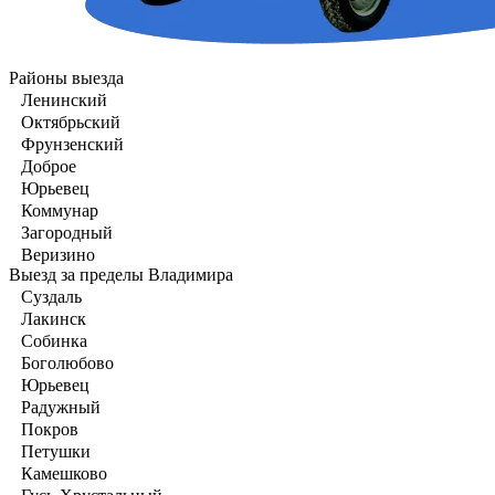
Районы выезда
Ленинский
Октябрьский
Фрунзенский
Доброе
Юрьевец
Коммунар
Загородный
Веризино
Выезд за пределы Владимира
Суздаль
Лакинск
Собинка
Боголюбово
Юрьевец
Радужный
Покров
Петушки
Камешково