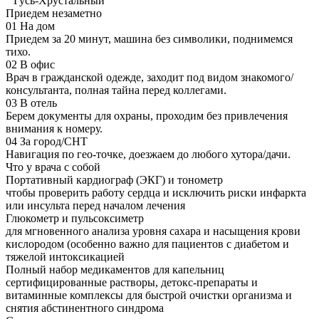
Гусь-Хрустальный
Приедем незаметно
01
На дом
Приедем за 20 минут, машина без символики, поднимемся
тихо.
02
В офис
Врач в гражданской одежде, заходит под видом знакомого/
консультанта, полная тайна перед коллегами.
03
В отель
Берем документы для охраны, проходим без привлечения
внимания к номеру.
04
За город/СНТ
Навигация по гео-точке, доезжаем до любого хутора/дачи.
Что у врача с собой
Портативный кардиограф (ЭКГ) и тонометр
чтобы проверить работу сердца и исключить риски инфаркта
или инсульта перед началом лечения
Глюкометр и пульсоксиметр
для мгновенного анализа уровня сахара и насыщения крови
кислородом (особенно важно для пациентов с диабетом и
тяжелой интоксикацией
Полный набор медикаментов для капельниц
сертифицированные растворы, детокс-препараты и
витаминные комплексы для быстрой очистки организма и
снятия абстинентного синдрома