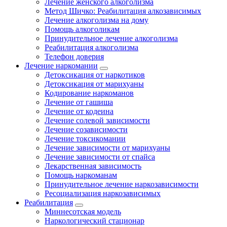
Лечение женского алкоголизма
Метод Шичко: Реабилитация алкозависимых
Лечение алкоголизма на дому
Помощь алкоголикам
Принудительное лечение алкоголизма
Реабилитация алкоголизма
Телефон доверия
Лечение наркомании
Детоксикация от наркотиков
Детоксикация от марихуаны
Кодирование наркоманов
Лечение от гашиша
Лечение от кодеина
Лечение солевой зависимости
Лечение созависимости
Лечение токсикомании
Лечение зависимости от марихуаны
Лечение зависимости от спайса
Лекарственная зависимость
Помощь наркоманам
Принудительное лечение наркозависимости
Ресоциализация наркозависимых
Реабилитация
Миннесотская модель
Наркологический стационар