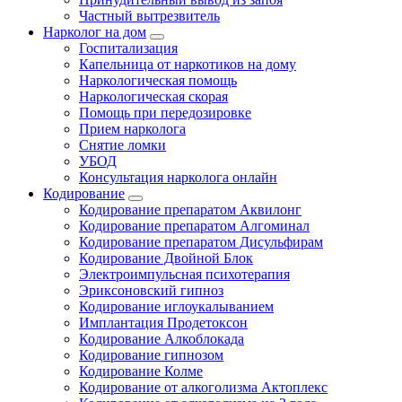
Частный вытрезвитель
Нарколог на дом
Госпитализация
Капельница от наркотиков на дому
Наркологическая помощь
Наркологическая скорая
Помощь при передозировке
Прием нарколога
Снятие ломки
УБОД
Консультация нарколога онлайн
Кодирование
Кодирование препаратом Аквилонг
Кодирование препаратом Алгоминал
Кодирование препаратом Дисульфирам
Кодирование Двойной Блок
Электроимпульсная психотерапия
Эриксоновский гипноз
Кодирование иглоукалыванием
Имплантация Продетоксон
Кодирование Алкоблокада
Кодирование гипнозом
Кодирование Колме
Кодирование от алкоголизма Актоплекс