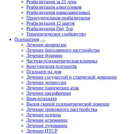
Реабилитация за 21 день
Реабилитация алкоголиков
Реабилитация наркозависимых
Принудительная реабилитация
Реабилитация 12 шагов
Реабилитация Day Top
Терапевтическое сообщество
Психиатрия
Лечение анорексии
Лечение биполярного расстройства
Лечение булимии
Частная психиатрическая клиника
Консультация психиатра
Психиатр на дом
Лечение сосудистой и старческой деменции
Лечение депрессии
Лечение панических атак
Лечение шизофрении
Врач-психиатр
Вызов скорой психиатрической помощи
Лечение тревожного расстройства
Лечение психоза
Лечение игромании
Лечение лудомании
Лечение ПТСР