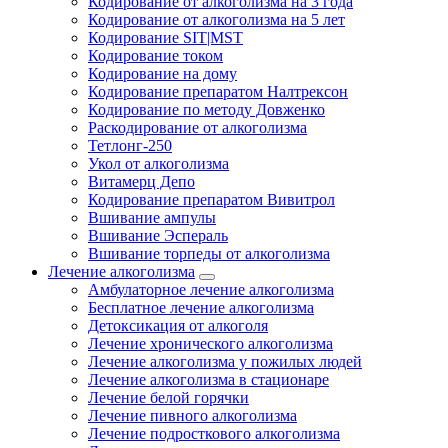
Кодирование от алкоголизма на 3 года
Кодирование от алкоголизма на 5 лет
Кодирование SIT|MST
Кодирование током
Кодирование на дому
Кодирование препаратом Налтрексон
Кодирование по методу Довженко
Раскодирование от алкоголизма
Тетлонг-250
Укол от алкоголизма
Витамерц Депо
Кодирование препаратом Вивитрол
Вшивание ампулы
Вшивание Эспераль
Вшивание торпеды от алкоголизма
Лечение алкоголизма
Амбулаторное лечение алкоголизма
Бесплатное лечение алкоголизма
Детоксикация от алкоголя
Лечение хронического алкоголизма
Лечение алкоголизма у пожилых людей
Лечение алкоголизма в стационаре
Лечение белой горячки
Лечение пивного алкоголизма
Лечение подросткового алкоголизма