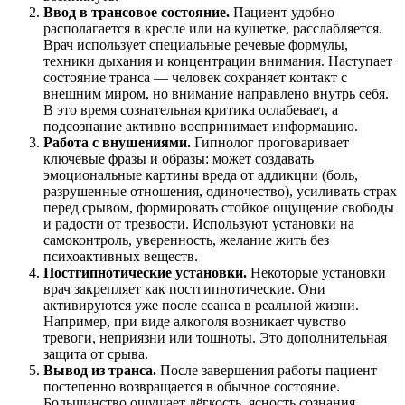
Ввод в трансовое состояние.
Пациент удобно
располагается в кресле или на кушетке, расслабляется.
Врач использует специальные речевые формулы,
техники дыхания и концентрации внимания. Наступает
состояние транса — человек сохраняет контакт с
внешним миром, но внимание направлено внутрь себя.
В это время сознательная критика ослабевает, а
подсознание активно воспринимает информацию.
Работа с внушениями.
Гипнолог проговаривает
ключевые фразы и образы: может создавать
эмоциональные картины вреда от аддикции (боль,
разрушенные отношения, одиночество), усиливать страх
перед срывом, формировать стойкое ощущение свободы
и радости от трезвости. Используют установки на
самоконтроль, уверенность, желание жить без
психоактивных веществ.
Постгипнотические установки.
Некоторые установки
врач закрепляет как постгипнотические. Они
активируются уже после сеанса в реальной жизни.
Например, при виде алкоголя возникает чувство
тревоги, неприязни или тошноты. Это дополнительная
защита от срыва.
Вывод из транса.
После завершения работы пациент
постепенно возвращается в обычное состояние.
Большинство ощущает лёгкость, ясность сознания,