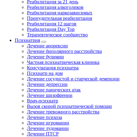
Реабилитация за 21 день
Реабилитация алкоголиков
Реабилитация наркозависимых
Принудительная реабилитация
Реабилитация 12 шагов
Реабилитация Day Top
Терапевтическое сообщество
Психиатрия
Лечение анорексии
Лечение биполярного расстройства
Лечение булимии
Частная психиатрическая клиника
Консультация психиатра
Психиатр на дом
Лечение сосудистой и старческой деменции
Лечение депрессии
Лечение панических атак
Лечение шизофрении
Врач-психиатр
Вызов скорой психиатрической помощи
Лечение тревожного расстройства
Лечение психоза
Лечение игромании
Лечение лудомании
Лечение ПТСР