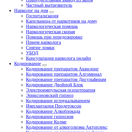
Частный вытрезвитель
Нарколог на дом
Госпитализация
Капельница от наркотиков на дому
Наркологическая помощь
Наркологическая скорая
Помощь при передозировке
Прием нарколога
Снятие ломки
УБОД
Консультация нарколога онлайн
Кодирование
Кодирование препаратом Аквилонг
Кодирование препаратом Алгоминал
Кодирование препаратом Дисульфирам
Кодирование Двойной Блок
Электроимпульсная психотерапия
Эриксоновский гипноз
Кодирование иглоукалыванием
Имплантация Продетоксон
Кодирование Алкоблокада
Кодирование гипнозом
Кодирование Колме
Кодирование от алкоголизма Актоплекс