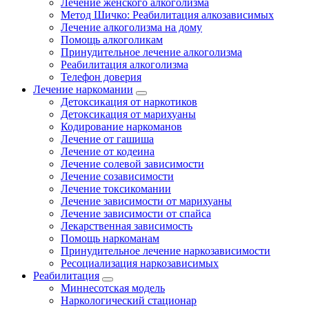
Лечение женского алкоголизма
Метод Шичко: Реабилитация алкозависимых
Лечение алкоголизма на дому
Помощь алкоголикам
Принудительное лечение алкоголизма
Реабилитация алкоголизма
Телефон доверия
Лечение наркомании
Детоксикация от наркотиков
Детоксикация от марихуаны
Кодирование наркоманов
Лечение от гашиша
Лечение от кодеина
Лечение солевой зависимости
Лечение созависимости
Лечение токсикомании
Лечение зависимости от марихуаны
Лечение зависимости от спайса
Лекарственная зависимость
Помощь наркоманам
Принудительное лечение наркозависимости
Ресоциализация наркозависимых
Реабилитация
Миннесотская модель
Наркологический стационар