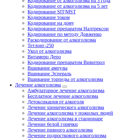
Кодирование от алкоголизма на 3 года
Кодирование от алкоголизма на 5 лет
Кодирование SIT|MST
Кодирование током
Кодирование на дому
Кодирование препаратом Налтрексон
Кодирование по методу Довженко
Раскодирование от алкоголизма
Тетлонг-250
Укол от алкоголизма
Витамерц Депо
Кодирование препаратом Вивитрол
Вшивание ампулы
Вшивание Эспераль
Вшивание торпеды от алкоголизма
Лечение алкоголизма
Амбулаторное лечение алкоголизма
Бесплатное лечение алкоголизма
Детоксикация от алкоголя
Лечение хронического алкоголизма
Лечение алкоголизма у пожилых людей
Лечение алкоголизма в стационаре
Лечение белой горячки
Лечение пивного алкоголизма
Лечение подросткового алкоголизма