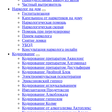
Частный вытрезвитель
Нарколог на дом
Госпитализация
Капельница от наркотиков на дому
Наркологическая помощь
Наркологическая скорая
Помощь при передозировке
Прием нарколога
Снятие ломки
УБОД
Консультация нарколога онлайн
Кодирование
Кодирование препаратом Аквилонг
Кодирование препаратом Алгоминал
Кодирование препаратом Дисульфирам
Кодирование Двойной Блок
Электроимпульсная психотерапия
Эриксоновский гипноз
Кодирование иглоукалыванием
Имплантация Продетоксон
Кодирование Алкоблокада
Кодирование гипнозом
Кодирование Колме
Кодирование от алкоголизма Актоплекс