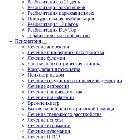
Реабилитация за 21 день
Реабилитация алкоголиков
Реабилитация наркозависимых
Принудительная реабилитация
Реабилитация 12 шагов
Реабилитация Day Top
Терапевтическое сообщество
Психиатрия
Лечение анорексии
Лечение биполярного расстройства
Лечение булимии
Частная психиатрическая клиника
Консультация психиатра
Психиатр на дом
Лечение сосудистой и старческой деменции
Лечение депрессии
Лечение панических атак
Лечение шизофрении
Врач-психиатр
Вызов скорой психиатрической помощи
Лечение тревожного расстройства
Лечение психоза
Лечение игромании
Лечение лудомании
Лечение ПТСР