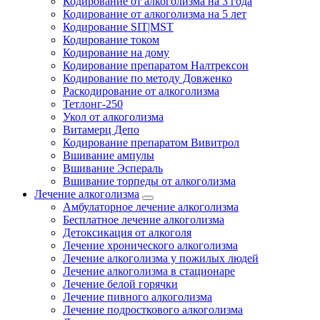
Кодирование от алкоголизма на 3 года
Кодирование от алкоголизма на 5 лет
Кодирование SIT|MST
Кодирование током
Кодирование на дому
Кодирование препаратом Налтрексон
Кодирование по методу Довженко
Раскодирование от алкоголизма
Тетлонг-250
Укол от алкоголизма
Витамерц Депо
Кодирование препаратом Вивитрол
Вшивание ампулы
Вшивание Эспераль
Вшивание торпеды от алкоголизма
Лечение алкоголизма
Амбулаторное лечение алкоголизма
Бесплатное лечение алкоголизма
Детоксикация от алкоголя
Лечение хронического алкоголизма
Лечение алкоголизма у пожилых людей
Лечение алкоголизма в стационаре
Лечение белой горячки
Лечение пивного алкоголизма
Лечение подросткового алкоголизма