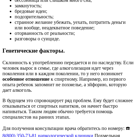
бессонница или слишком много сна;
замкнутость;
бредовые идеи;
подозрительность;
странное желание убежать, уехать, потратить деньги
или вообще, неадекватное поведение;
оторванность от реальности;
разговоры о суициде.
Генетические факторы.
Склонность к употреблению передается и по наследству. Если
человек вырос в семье, где алкоголизация идет через
поколения или в каждом поколении, то у него возникнет
особенное отношение
к спиртному. Например, из первого
опыта ребенок запомнит не похмелье, а эйфорию, которую
дает алкоголь.
В будущем это спровоцирует ряд проблем. Ему будет сложнее
отказываться от спиртных напитков, он начнет быстро
напиваться. Таким людям обычно требуется помощь
специалистов на ранних этапах.
Для получения консультации врача обратитесь по номеру: ☎️
8(800) 350-73-81
наркологической клиники
Похмельная