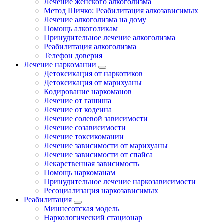
Лечение женского алкоголизма
Метод Шичко: Реабилитация алкозависимых
Лечение алкоголизма на дому
Помощь алкоголикам
Принудительное лечение алкоголизма
Реабилитация алкоголизма
Телефон доверия
Лечение наркомании
Детоксикация от наркотиков
Детоксикация от марихуаны
Кодирование наркоманов
Лечение от гашиша
Лечение от кодеина
Лечение солевой зависимости
Лечение созависимости
Лечение токсикомании
Лечение зависимости от марихуаны
Лечение зависимости от спайса
Лекарственная зависимость
Помощь наркоманам
Принудительное лечение наркозависимости
Ресоциализация наркозависимых
Реабилитация
Миннесотская модель
Наркологический стационар