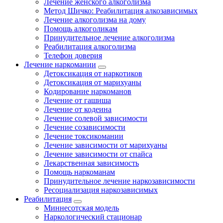
Лечение женского алкоголизма
Метод Шичко: Реабилитация алкозависимых
Лечение алкоголизма на дому
Помощь алкоголикам
Принудительное лечение алкоголизма
Реабилитация алкоголизма
Телефон доверия
Лечение наркомании
Детоксикация от наркотиков
Детоксикация от марихуаны
Кодирование наркоманов
Лечение от гашиша
Лечение от кодеина
Лечение солевой зависимости
Лечение созависимости
Лечение токсикомании
Лечение зависимости от марихуаны
Лечение зависимости от спайса
Лекарственная зависимость
Помощь наркоманам
Принудительное лечение наркозависимости
Ресоциализация наркозависимых
Реабилитация
Миннесотская модель
Наркологический стационар