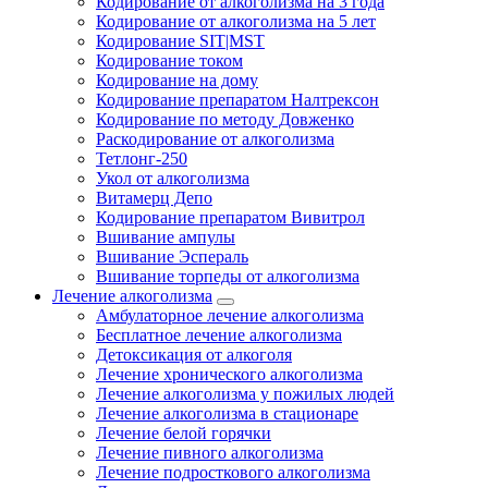
Кодирование от алкоголизма на 3 года
Кодирование от алкоголизма на 5 лет
Кодирование SIT|MST
Кодирование током
Кодирование на дому
Кодирование препаратом Налтрексон
Кодирование по методу Довженко
Раскодирование от алкоголизма
Тетлонг-250
Укол от алкоголизма
Витамерц Депо
Кодирование препаратом Вивитрол
Вшивание ампулы
Вшивание Эспераль
Вшивание торпеды от алкоголизма
Лечение алкоголизма
Амбулаторное лечение алкоголизма
Бесплатное лечение алкоголизма
Детоксикация от алкоголя
Лечение хронического алкоголизма
Лечение алкоголизма у пожилых людей
Лечение алкоголизма в стационаре
Лечение белой горячки
Лечение пивного алкоголизма
Лечение подросткового алкоголизма