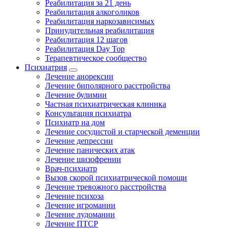
Реабилитация за 21 день
Реабилитация алкоголиков
Реабилитация наркозависимых
Принудительная реабилитация
Реабилитация 12 шагов
Реабилитация Day Top
Терапевтическое сообщество
Психиатрия
Лечение анорексии
Лечение биполярного расстройства
Лечение булимии
Частная психиатрическая клиника
Консультация психиатра
Психиатр на дом
Лечение сосудистой и старческой деменции
Лечение депрессии
Лечение панических атак
Лечение шизофрении
Врач-психиатр
Вызов скорой психиатрической помощи
Лечение тревожного расстройства
Лечение психоза
Лечение игромании
Лечение лудомании
Лечение ПТСР