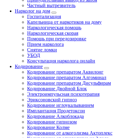
Частный вытрезвитель
Нарколог на дом
Госпитализация
Капельница от наркотиков на дому
Наркологическая помощь
Наркологическая скорая
Помощь при передозировке
Прием нарколога
Снятие ломки
УБОД
Консультация нарколога онлайн
Кодирование
Кодирование препаратом Аквилонг
Кодирование препаратом Алгоминал
Кодирование препаратом Дисульфирам
Кодирование Двойной Блок
Электроимпульсная психотерапия
Эриксоновский гипноз
Кодирование иглоукалыванием
Имплантация Продетоксон
Кодирование Алкоблокада
Кодирование гипнозом
Кодирование Колме
Кодирование от алкоголизма Актоплекс