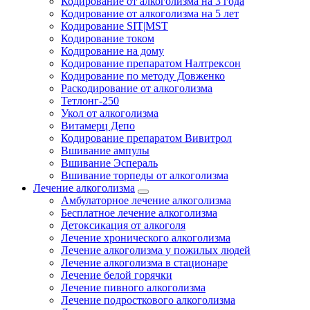
Кодирование от алкоголизма на 3 года
Кодирование от алкоголизма на 5 лет
Кодирование SIT|MST
Кодирование током
Кодирование на дому
Кодирование препаратом Налтрексон
Кодирование по методу Довженко
Раскодирование от алкоголизма
Тетлонг-250
Укол от алкоголизма
Витамерц Депо
Кодирование препаратом Вивитрол
Вшивание ампулы
Вшивание Эспераль
Вшивание торпеды от алкоголизма
Лечение алкоголизма
Амбулаторное лечение алкоголизма
Бесплатное лечение алкоголизма
Детоксикация от алкоголя
Лечение хронического алкоголизма
Лечение алкоголизма у пожилых людей
Лечение алкоголизма в стационаре
Лечение белой горячки
Лечение пивного алкоголизма
Лечение подросткового алкоголизма