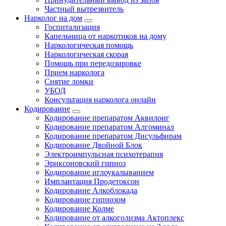
Частный вытрезвитель
Нарколог на дом
Госпитализация
Капельница от наркотиков на дому
Наркологическая помощь
Наркологическая скорая
Помощь при передозировке
Прием нарколога
Снятие ломки
УБОД
Консультация нарколога онлайн
Кодирование
Кодирование препаратом Аквилонг
Кодирование препаратом Алгоминал
Кодирование препаратом Дисульфирам
Кодирование Двойной Блок
Электроимпульсная психотерапия
Эриксоновский гипноз
Кодирование иглоукалыванием
Имплантация Продетоксон
Кодирование Алкоблокада
Кодирование гипнозом
Кодирование Колме
Кодирование от алкоголизма Актоплекс