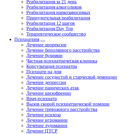
Реабилитация за 21 день
Реабилитация алкоголиков
Реабилитация наркозависимых
Принудительная реабилитация
Реабилитация 12 шагов
Реабилитация Day Top
Терапевтическое сообщество
Психиатрия
Лечение анорексии
Лечение биполярного расстройства
Лечение булимии
Частная психиатрическая клиника
Консультация психиатра
Психиатр на дом
Лечение сосудистой и старческой деменции
Лечение депрессии
Лечение панических атак
Лечение шизофрении
Врач-психиатр
Вызов скорой психиатрической помощи
Лечение тревожного расстройства
Лечение психоза
Лечение игромании
Лечение лудомании
Лечение ПТСР