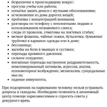
безразличие к происходящему вокруг;
прогулы учебы или работы;
попытки занять деньги с мутными обоснованиями;
исчезновение из дома дорогих вещей;
проблемы с концентрацией внимания;
разговоры по телефону с непонятными людьми и
использованием незнакомого сленга;
следы от проколов, гематомы на локтевых сгибах;
мелкие флаконы, чайные ложки, бутылочки, бумажные
трубочки в карманах одежды или в доме;
бессонница;
жалобы на боли в мышцах и суставах;
перепады кровяного давления;
сильное похудение;
внезапные перепады настроения: раздражительность,
немотивированный оптимизм, агрессия, апатия,
психомоторное возбуждение, меланхолия, суицидальные
мысли;
падение иммунитета.
При подозрениях на наркоманию человеку нельзя устраивать
допросы и скандалы. Необходимо позвонить в анонимный
центр помощи наркозависимым и спросить совета у
дежурного врача.