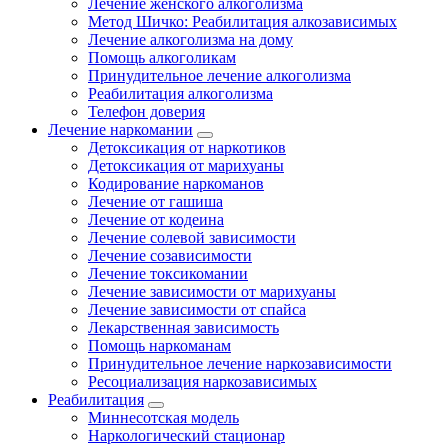
Лечение женского алкоголизма
Метод Шичко: Реабилитация алкозависимых
Лечение алкоголизма на дому
Помощь алкоголикам
Принудительное лечение алкоголизма
Реабилитация алкоголизма
Телефон доверия
Лечение наркомании
Детоксикация от наркотиков
Детоксикация от марихуаны
Кодирование наркоманов
Лечение от гашиша
Лечение от кодеина
Лечение солевой зависимости
Лечение созависимости
Лечение токсикомании
Лечение зависимости от марихуаны
Лечение зависимости от спайса
Лекарственная зависимость
Помощь наркоманам
Принудительное лечение наркозависимости
Ресоциализация наркозависимых
Реабилитация
Миннесотская модель
Наркологический стационар