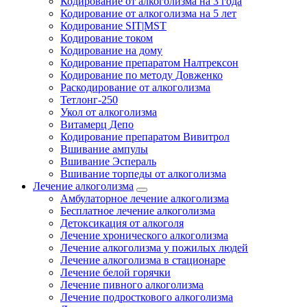
Кодирование от алкоголизма на 3 года
Кодирование от алкоголизма на 5 лет
Кодирование SIT|MST
Кодирование током
Кодирование на дому
Кодирование препаратом Налтрексон
Кодирование по методу Довженко
Раскодирование от алкоголизма
Тетлонг-250
Укол от алкоголизма
Витамерц Депо
Кодирование препаратом Вивитрол
Вшивание ампулы
Вшивание Эспераль
Вшивание торпеды от алкоголизма
Лечение алкоголизма
Амбулаторное лечение алкоголизма
Бесплатное лечение алкоголизма
Детоксикация от алкоголя
Лечение хронического алкоголизма
Лечение алкоголизма у пожилых людей
Лечение алкоголизма в стационаре
Лечение белой горячки
Лечение пивного алкоголизма
Лечение подросткового алкоголизма