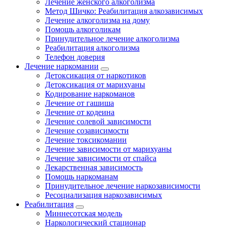
Лечение женского алкоголизма
Метод Шичко: Реабилитация алкозависимых
Лечение алкоголизма на дому
Помощь алкоголикам
Принудительное лечение алкоголизма
Реабилитация алкоголизма
Телефон доверия
Лечение наркомании
Детоксикация от наркотиков
Детоксикация от марихуаны
Кодирование наркоманов
Лечение от гашиша
Лечение от кодеина
Лечение солевой зависимости
Лечение созависимости
Лечение токсикомании
Лечение зависимости от марихуаны
Лечение зависимости от спайса
Лекарственная зависимость
Помощь наркоманам
Принудительное лечение наркозависимости
Ресоциализация наркозависимых
Реабилитация
Миннесотская модель
Наркологический стационар