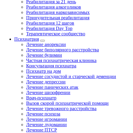
Реабилитация за 21 день
Реабилитация алкоголиков
Реабилитация наркозависимых
Принудительная реабилитация
Реабилитация 12 шагов
Реабилитация Day Top
Терапевтическое сообщество
Психиатрия
Лечение анорексии
Лечение биполярного расстройства
Лечение булимии
Частная психиатрическая клиника
Консультация психиатра
Психиатр на дом
Лечение сосудистой и старческой деменции
Лечение депрессии
Лечение панических атак
Лечение шизофрении
Врач-психиатр
Вызов скорой психиатрической помощи
Лечение тревожного расстройства
Лечение психоза
Лечение игромании
Лечение лудомании
Лечение ПТСР