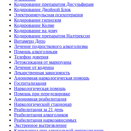
Кодирование препаратом Дисульфирам
Кодирование Двойной Блок
Электроимпульсная психотерапия
Кодирование гипнозом
Кодирование Колме
Кодирование на дому
Кодирование препаратом Налтрексон
Витамерц Депо
Лечение подросткового алкоголизма
Помощь алкоголикам
Телефон доверия
Детоксикация от марихуаны
Лечение от кодеина
Лекарственная зависимость
Анонимная наркологическая помощь
Госпитализация
Наркологическая помощь
Помощь при передозировке
Анонимная реабилитация
Наркологический стационар
Реабилитация за 21 день
Реабилитация алкоголиков
Реабилитация наркозависимых
Экстренное вытрезвление
Капельница при алкогольной интоксикации