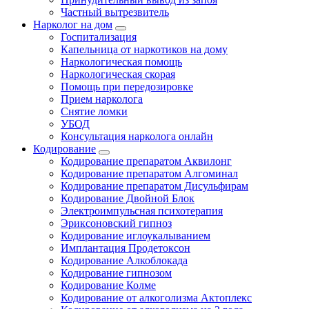
Частный вытрезвитель
Нарколог на дом
Госпитализация
Капельница от наркотиков на дому
Наркологическая помощь
Наркологическая скорая
Помощь при передозировке
Прием нарколога
Снятие ломки
УБОД
Консультация нарколога онлайн
Кодирование
Кодирование препаратом Аквилонг
Кодирование препаратом Алгоминал
Кодирование препаратом Дисульфирам
Кодирование Двойной Блок
Электроимпульсная психотерапия
Эриксоновский гипноз
Кодирование иглоукалыванием
Имплантация Продетоксон
Кодирование Алкоблокада
Кодирование гипнозом
Кодирование Колме
Кодирование от алкоголизма Актоплекс