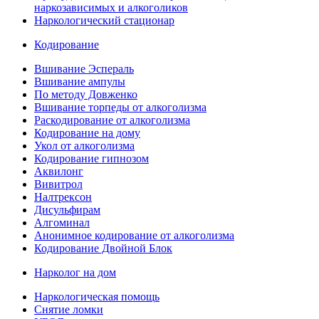
наркозависимых и алкоголиков
Наркологический стационар
Кодирование
Вшивание Эспераль
Вшивание ампулы
По методу Довженко
Вшивание торпеды от алкоголизма
Раскодирование от алкоголизма
Кодирование на дому
Укол от алкоголизма
Кодирование гипнозом
Аквилонг
Вивитрол
Налтрексон
Дисульфирам
Алгоминал
Анонимное кодирование от алкоголизма
Кодирование Двойной Блок
Нарколог на дом
Наркологическая помощь
Снятие ломки