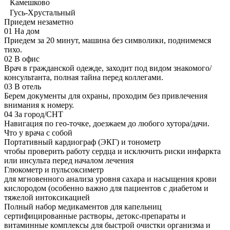
Камешково
Гусь-Хрустальный
Приедем незаметно
01
На дом
Приедем за 20 минут, машина без символики, поднимемся
тихо.
02
В офис
Врач в гражданской одежде, заходит под видом знакомого/
консультанта, полная тайна перед коллегами.
03
В отель
Берем документы для охраны, проходим без привлечения
внимания к номеру.
04
За город/СНТ
Навигация по гео-точке, доезжаем до любого хутора/дачи.
Что у врача с собой
Портативный кардиограф (ЭКГ) и тонометр
чтобы проверить работу сердца и исключить риски инфаркта
или инсульта перед началом лечения
Глюкометр и пульсоксиметр
для мгновенного анализа уровня сахара и насыщения крови
кислородом (особенно важно для пациентов с диабетом и
тяжелой интоксикацией
Полный набор медикаментов для капельниц
сертифицированные растворы, детокс-препараты и
витаминные комплексы для быстрой очистки организма и