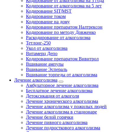
Кодирование от алкоголизма на 3 года
Кодирование от алкоголизма на 5 лет
Кодирование SIT|MST
Кодирование током
Кодирование на дому
Кодирование препаратом Налтрексон
Кодирование по методу Довженко
Раскодирование от алкоголизма
Тетлонг-250
Укол от алкоголизма
Витамерц Депо
Кодирование препаратом Вивитрол
Вшивание ампулы
Вшивание Эспераль
Вшивание торпеды от алкоголизма
Лечение алкоголизма
Амбулаторное лечение алкоголизма
Бесплатное лечение алкоголизма
Детоксикация от алкоголя
Лечение хронического алкоголизма
Лечение алкоголизма у пожилых людей
Лечение алкоголизма в стационаре
Лечение белой горячки
Лечение пивного алкоголизма
Лечение подросткового алкоголизма