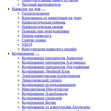
Частный вытрезвитель
Нарколог на дом
Госпитализация
Капельница от наркотиков на дому
Наркологическая помощь
Наркологическая скорая
Помощь при передозировке
Прием нарколога
Снятие ломки
УБОД
Консультация нарколога онлайн
Кодирование
Кодирование препаратом Аквилонг
Кодирование препаратом Алгоминал
Кодирование препаратом Дисульфирам
Кодирование Двойной Блок
Электроимпульсная психотерапия
Эриксоновский гипноз
Кодирование иглоукалыванием
Имплантация Продетоксон
Кодирование Алкоблокада
Кодирование гипнозом
Кодирование Колме
Кодирование от алкоголизма Актоплекс