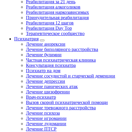
Реабилитация за 21 день
Реабилитация алкоголиков
Реабилитация наркозависимых
Принудительная реабилитация
Реабилитация 12 шагов
Реабилитация Day Top
Терапевтическое сообщество
Психиатрия
Лечение анорексии
Лечение биполярного расстройства
Лечение булимии
Частная психиатрическая клиника
Консультация психиатра
Психиатр на дом
Лечение сосудистой и старческой деменции
Лечение депрессии
Лечение панических атак
Лечение шизофрении
Врач-психиатр
Вызов скорой психиатрической помощи
Лечение тревожного расстройства
Лечение психоза
Лечение игромании
Лечение лудомании
Лечение ПТСР