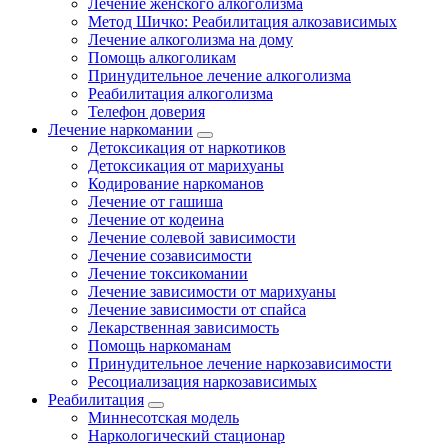
Лечение женского алкоголизма
Метод Шичко: Реабилитация алкозависимых
Лечение алкоголизма на дому
Помощь алкоголикам
Принудительное лечение алкоголизма
Реабилитация алкоголизма
Телефон доверия
Лечение наркомании
Детоксикация от наркотиков
Детоксикация от марихуаны
Кодирование наркоманов
Лечение от гашиша
Лечение от кодеина
Лечение солевой зависимости
Лечение созависимости
Лечение токсикомании
Лечение зависимости от марихуаны
Лечение зависимости от спайса
Лекарственная зависимость
Помощь наркоманам
Принудительное лечение наркозависимости
Ресоциализация наркозависимых
Реабилитация
Миннесотская модель
Наркологический стационар