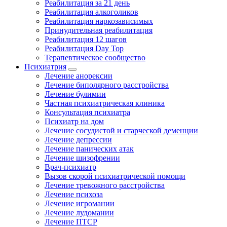
Реабилитация за 21 день
Реабилитация алкоголиков
Реабилитация наркозависимых
Принудительная реабилитация
Реабилитация 12 шагов
Реабилитация Day Top
Терапевтическое сообщество
Психиатрия
Лечение анорексии
Лечение биполярного расстройства
Лечение булимии
Частная психиатрическая клиника
Консультация психиатра
Психиатр на дом
Лечение сосудистой и старческой деменции
Лечение депрессии
Лечение панических атак
Лечение шизофрении
Врач-психиатр
Вызов скорой психиатрической помощи
Лечение тревожного расстройства
Лечение психоза
Лечение игромании
Лечение лудомании
Лечение ПТСР