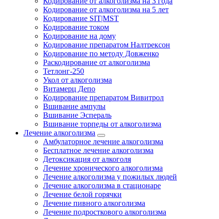
Кодирование от алкоголизма на 3 года
Кодирование от алкоголизма на 5 лет
Кодирование SIT|MST
Кодирование током
Кодирование на дому
Кодирование препаратом Налтрексон
Кодирование по методу Довженко
Раскодирование от алкоголизма
Тетлонг-250
Укол от алкоголизма
Витамерц Депо
Кодирование препаратом Вивитрол
Вшивание ампулы
Вшивание Эспераль
Вшивание торпеды от алкоголизма
Лечение алкоголизма
Амбулаторное лечение алкоголизма
Бесплатное лечение алкоголизма
Детоксикация от алкоголя
Лечение хронического алкоголизма
Лечение алкоголизма у пожилых людей
Лечение алкоголизма в стационаре
Лечение белой горячки
Лечение пивного алкоголизма
Лечение подросткового алкоголизма