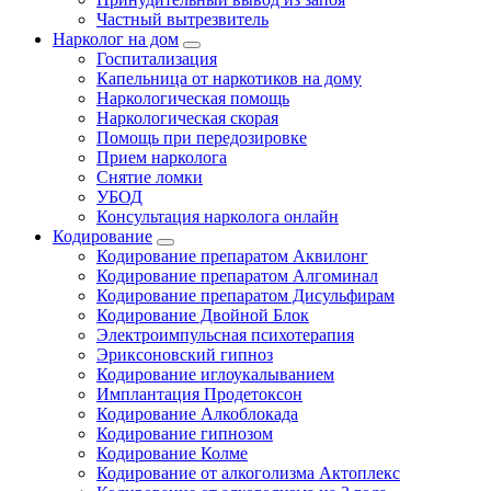
Частный вытрезвитель
Нарколог на дом
Госпитализация
Капельница от наркотиков на дому
Наркологическая помощь
Наркологическая скорая
Помощь при передозировке
Прием нарколога
Снятие ломки
УБОД
Консультация нарколога онлайн
Кодирование
Кодирование препаратом Аквилонг
Кодирование препаратом Алгоминал
Кодирование препаратом Дисульфирам
Кодирование Двойной Блок
Электроимпульсная психотерапия
Эриксоновский гипноз
Кодирование иглоукалыванием
Имплантация Продетоксон
Кодирование Алкоблокада
Кодирование гипнозом
Кодирование Колме
Кодирование от алкоголизма Актоплекс