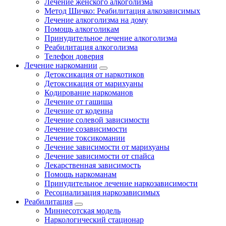
Лечение женского алкоголизма
Метод Шичко: Реабилитация алкозависимых
Лечение алкоголизма на дому
Помощь алкоголикам
Принудительное лечение алкоголизма
Реабилитация алкоголизма
Телефон доверия
Лечение наркомании
Детоксикация от наркотиков
Детоксикация от марихуаны
Кодирование наркоманов
Лечение от гашиша
Лечение от кодеина
Лечение солевой зависимости
Лечение созависимости
Лечение токсикомании
Лечение зависимости от марихуаны
Лечение зависимости от спайса
Лекарственная зависимость
Помощь наркоманам
Принудительное лечение наркозависимости
Ресоциализация наркозависимых
Реабилитация
Миннесотская модель
Наркологический стационар