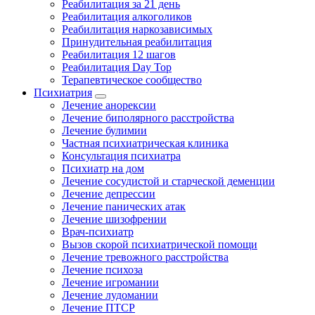
Реабилитация за 21 день
Реабилитация алкоголиков
Реабилитация наркозависимых
Принудительная реабилитация
Реабилитация 12 шагов
Реабилитация Day Top
Терапевтическое сообщество
Психиатрия
Лечение анорексии
Лечение биполярного расстройства
Лечение булимии
Частная психиатрическая клиника
Консультация психиатра
Психиатр на дом
Лечение сосудистой и старческой деменции
Лечение депрессии
Лечение панических атак
Лечение шизофрении
Врач-психиатр
Вызов скорой психиатрической помощи
Лечение тревожного расстройства
Лечение психоза
Лечение игромании
Лечение лудомании
Лечение ПТСР