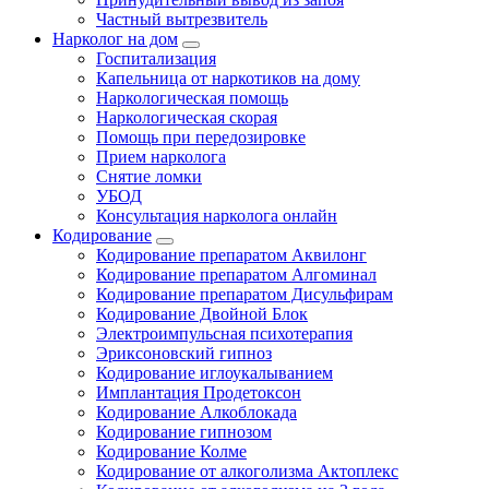
Частный вытрезвитель
Нарколог на дом
Госпитализация
Капельница от наркотиков на дому
Наркологическая помощь
Наркологическая скорая
Помощь при передозировке
Прием нарколога
Снятие ломки
УБОД
Консультация нарколога онлайн
Кодирование
Кодирование препаратом Аквилонг
Кодирование препаратом Алгоминал
Кодирование препаратом Дисульфирам
Кодирование Двойной Блок
Электроимпульсная психотерапия
Эриксоновский гипноз
Кодирование иглоукалыванием
Имплантация Продетоксон
Кодирование Алкоблокада
Кодирование гипнозом
Кодирование Колме
Кодирование от алкоголизма Актоплекс