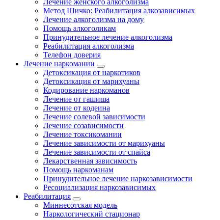
Лечение женского алкоголизма
Метод Шичко: Реабилитация алкозависимых
Лечение алкоголизма на дому
Помощь алкоголикам
Принудительное лечение алкоголизма
Реабилитация алкоголизма
Телефон доверия
Лечение наркомании
Детоксикация от наркотиков
Детоксикация от марихуаны
Кодирование наркоманов
Лечение от гашиша
Лечение от кодеина
Лечение солевой зависимости
Лечение созависимости
Лечение токсикомании
Лечение зависимости от марихуаны
Лечение зависимости от спайса
Лекарственная зависимость
Помощь наркоманам
Принудительное лечение наркозависимости
Ресоциализация наркозависимых
Реабилитация
Миннесотская модель
Наркологический стационар