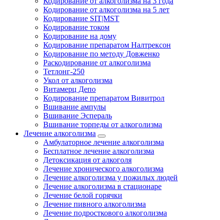
Кодирование от алкоголизма на 3 года
Кодирование от алкоголизма на 5 лет
Кодирование SIT|MST
Кодирование током
Кодирование на дому
Кодирование препаратом Налтрексон
Кодирование по методу Довженко
Раскодирование от алкоголизма
Тетлонг-250
Укол от алкоголизма
Витамерц Депо
Кодирование препаратом Вивитрол
Вшивание ампулы
Вшивание Эспераль
Вшивание торпеды от алкоголизма
Лечение алкоголизма
Амбулаторное лечение алкоголизма
Бесплатное лечение алкоголизма
Детоксикация от алкоголя
Лечение хронического алкоголизма
Лечение алкоголизма у пожилых людей
Лечение алкоголизма в стационаре
Лечение белой горячки
Лечение пивного алкоголизма
Лечение подросткового алкоголизма