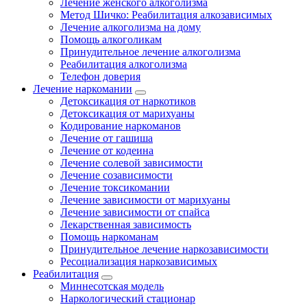
Лечение женского алкоголизма
Метод Шичко: Реабилитация алкозависимых
Лечение алкоголизма на дому
Помощь алкоголикам
Принудительное лечение алкоголизма
Реабилитация алкоголизма
Телефон доверия
Лечение наркомании
Детоксикация от наркотиков
Детоксикация от марихуаны
Кодирование наркоманов
Лечение от гашиша
Лечение от кодеина
Лечение солевой зависимости
Лечение созависимости
Лечение токсикомании
Лечение зависимости от марихуаны
Лечение зависимости от спайса
Лекарственная зависимость
Помощь наркоманам
Принудительное лечение наркозависимости
Ресоциализация наркозависимых
Реабилитация
Миннесотская модель
Наркологический стационар