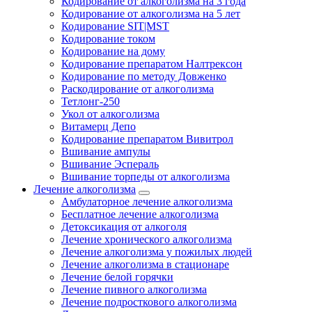
Кодирование от алкоголизма на 3 года
Кодирование от алкоголизма на 5 лет
Кодирование SIT|MST
Кодирование током
Кодирование на дому
Кодирование препаратом Налтрексон
Кодирование по методу Довженко
Раскодирование от алкоголизма
Тетлонг-250
Укол от алкоголизма
Витамерц Депо
Кодирование препаратом Вивитрол
Вшивание ампулы
Вшивание Эспераль
Вшивание торпеды от алкоголизма
Лечение алкоголизма
Амбулаторное лечение алкоголизма
Бесплатное лечение алкоголизма
Детоксикация от алкоголя
Лечение хронического алкоголизма
Лечение алкоголизма у пожилых людей
Лечение алкоголизма в стационаре
Лечение белой горячки
Лечение пивного алкоголизма
Лечение подросткового алкоголизма