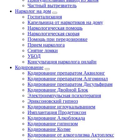
Частный вытрезвитель
Нарколог на дом
Госпитализация
Капельница от наркотиков на дому
Наркологическая помощь
Наркологическая скорая
Помощь при передозировке
Прием нарколога
Снятие ломки
УБОД
Консультация нарколога онлайн
Кодирование
Кодирование препаратом Аквилонг
Кодирование препаратом Алгоминал
Кодирование препаратом Дисульфирам
Кодирование Двойной Блок
Электроимпульсная психотерапия
Эриксоновский гипноз
Кодирование иглоукалыванием
Имплантация Продетоксон
Кодирование Алкоблокада
Кодирование гипнозом
Кодирование Колме
Кодирование от алкоголизма Актоплекс