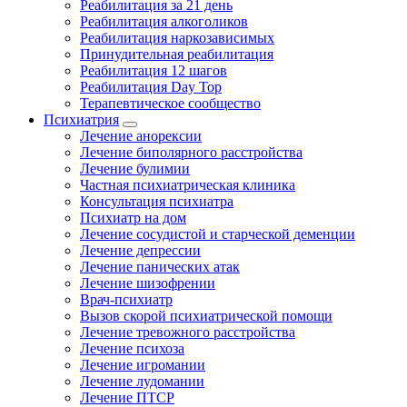
Реабилитация за 21 день
Реабилитация алкоголиков
Реабилитация наркозависимых
Принудительная реабилитация
Реабилитация 12 шагов
Реабилитация Day Top
Терапевтическое сообщество
Психиатрия
Лечение анорексии
Лечение биполярного расстройства
Лечение булимии
Частная психиатрическая клиника
Консультация психиатра
Психиатр на дом
Лечение сосудистой и старческой деменции
Лечение депрессии
Лечение панических атак
Лечение шизофрении
Врач-психиатр
Вызов скорой психиатрической помощи
Лечение тревожного расстройства
Лечение психоза
Лечение игромании
Лечение лудомании
Лечение ПТСР