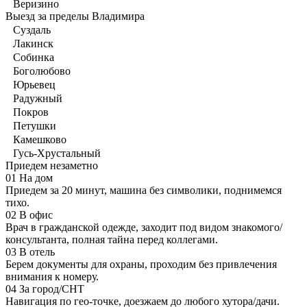
Веризино
Выезд за пределы Владимира
Суздаль
Лакинск
Собинка
Боголюбово
Юрьевец
Радужный
Покров
Петушки
Камешково
Гусь-Хрустальный
Приедем незаметно
01
На дом
Приедем за 20 минут, машина без символики, поднимемся
тихо.
02
В офис
Врач в гражданской одежде, заходит под видом знакомого/
консультанта, полная тайна перед коллегами.
03
В отель
Берем документы для охраны, проходим без привлечения
внимания к номеру.
04
За город/СНТ
Навигация по гео-точке, доезжаем до любого хутора/дачи.