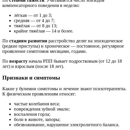
По
степени тяжести
. Учитывается число эпизодов
компенсаторного поведения в неделю:
лёгкая ― от 1 до 3;
средняя ― от 4 до 7;
тяжёлая ― от 8 до 13;
крайне тяжёлая ― 14 и более.
По
стадиям развития
расстройство делят на эпизодическое
(редкие приступы) и хроническое ― постоянное, регулярное
проявление симптомов месяцами, годами.
По
возрасту
начала РПП бывает подростковым (от 12 до 18
лет) и взрослым (после 18 лет).
Признаки и симптомы
Какие у булимии симптомы и лечение знают психотерапевты.
К физическим проявлениям относят:
частые колебания веса;
повреждения зубной эмали;
воспаления горла;
боли в животе, запоры;
обезвоживание, нарушение электролитного баланса.