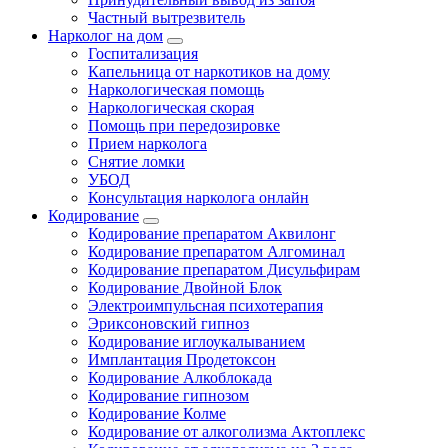
Частный вытрезвитель
Нарколог на дом
Госпитализация
Капельница от наркотиков на дому
Наркологическая помощь
Наркологическая скорая
Помощь при передозировке
Прием нарколога
Снятие ломки
УБОД
Консультация нарколога онлайн
Кодирование
Кодирование препаратом Аквилонг
Кодирование препаратом Алгоминал
Кодирование препаратом Дисульфирам
Кодирование Двойной Блок
Электроимпульсная психотерапия
Эриксоновский гипноз
Кодирование иглоукалыванием
Имплантация Продетоксон
Кодирование Алкоблокада
Кодирование гипнозом
Кодирование Колме
Кодирование от алкоголизма Актоплекс