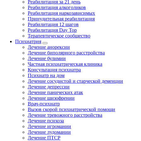
Реабилитация за 21 день
Реабилитация алкоголиков
Реабилитация наркозависимых
Принудительная реабилитация
Реабилитация 12 шагов
Реабилитация Day Top
Терапевтическое сообщество
Психиатрия
Лечение анорексии
Лечение биполярного расстройства
Лечение булимии
Частная психиатрическая клиника
Консультация психиатра
Психиатр на дом
Лечение сосудистой и старческой деменции
Лечение депрессии
Лечение панических атак
Лечение шизофрении
Врач-психиатр
Вызов скорой психиатрической помощи
Лечение тревожного расстройства
Лечение психоза
Лечение игромании
Лечение лудомании
Лечение ПТСР