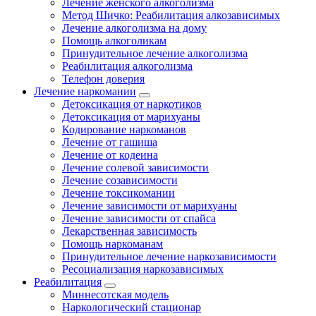
Лечение женского алкоголизма
Метод Шичко: Реабилитация алкозависимых
Лечение алкоголизма на дому
Помощь алкоголикам
Принудительное лечение алкоголизма
Реабилитация алкоголизма
Телефон доверия
Лечение наркомании
Детоксикация от наркотиков
Детоксикация от марихуаны
Кодирование наркоманов
Лечение от гашиша
Лечение от кодеина
Лечение солевой зависимости
Лечение созависимости
Лечение токсикомании
Лечение зависимости от марихуаны
Лечение зависимости от спайса
Лекарственная зависимость
Помощь наркоманам
Принудительное лечение наркозависимости
Ресоциализация наркозависимых
Реабилитация
Миннесотская модель
Наркологический стационар