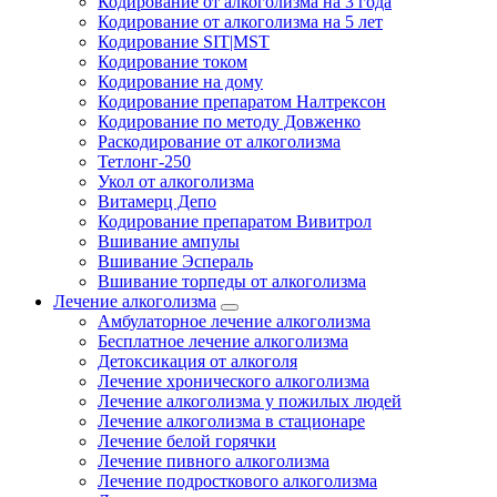
Кодирование от алкоголизма на 3 года
Кодирование от алкоголизма на 5 лет
Кодирование SIT|MST
Кодирование током
Кодирование на дому
Кодирование препаратом Налтрексон
Кодирование по методу Довженко
Раскодирование от алкоголизма
Тетлонг-250
Укол от алкоголизма
Витамерц Депо
Кодирование препаратом Вивитрол
Вшивание ампулы
Вшивание Эспераль
Вшивание торпеды от алкоголизма
Лечение алкоголизма
Амбулаторное лечение алкоголизма
Бесплатное лечение алкоголизма
Детоксикация от алкоголя
Лечение хронического алкоголизма
Лечение алкоголизма у пожилых людей
Лечение алкоголизма в стационаре
Лечение белой горячки
Лечение пивного алкоголизма
Лечение подросткового алкоголизма