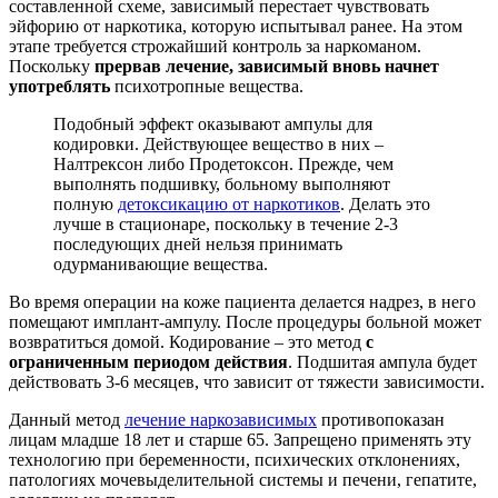
составленной схеме, зависимый перестает чувствовать
эйфорию от наркотика, которую испытывал ранее. На этом
этапе требуется строжайший контроль за наркоманом.
Поскольку
прервав лечение, зависимый вновь начнет
употреблять
психотропные вещества.
Подобный эффект оказывают ампулы для
кодировки. Действующее вещество в них –
Налтрексон либо Продетоксон. Прежде, чем
выполнять подшивку, больному выполняют
полную
детоксикацию от наркотиков
. Делать это
лучше в стационаре, поскольку в течение 2-3
последующих дней нельзя принимать
одурманивающие вещества.
Во время операции на коже пациента делается надрез, в него
помещают имплант-ампулу. После процедуры больной может
возвратиться домой. Кодирование – это метод
с
ограниченным периодом действия
. Подшитая ампула будет
действовать 3-6 месяцев, что зависит от тяжести зависимости.
Данный метод
лечение наркозависимых
противопоказан
лицам младше 18 лет и старше 65. Запрещено применять эту
технологию при беременности, психических отклонениях,
патологиях мочевыделительной системы и печени, гепатите,