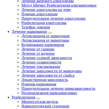
Лечение женского алкоголизма
Метод Шичко: Реабилитация алкозависимых
Лечение алкоголизма на дому
Помощь алкоголикам
Принудительное лечение алкоголизма
Реабилитация алкоголизма
Телефон доверия
Лечение наркомании
Детоксикация от наркотиков
Детоксикация от марихуаны
Кодирование наркоманов
Лечение от гашиша
Лечение от кодеина
Лечение солевой зависимости
Лечение созависимости
Лечение токсикомании
Лечение зависимости от марихуаны
Лечение зависимости от спайса
Лекарственная зависимость
Помощь наркоманам
Принудительное лечение наркозависимости
Ресоциализация наркозависимых
Реабилитация
Миннесотская модель
Наркологический стационар