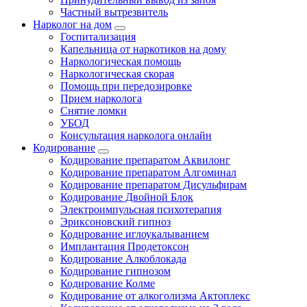
Частный вытрезвитель
Нарколог на дом
Госпитализация
Капельница от наркотиков на дому
Наркологическая помощь
Наркологическая скорая
Помощь при передозировке
Прием нарколога
Снятие ломки
УБОД
Консультация нарколога онлайн
Кодирование
Кодирование препаратом Аквилонг
Кодирование препаратом Алгоминал
Кодирование препаратом Дисульфирам
Кодирование Двойной Блок
Электроимпульсная психотерапия
Эриксоновский гипноз
Кодирование иглоукалыванием
Имплантация Продетоксон
Кодирование Алкоблокада
Кодирование гипнозом
Кодирование Колме
Кодирование от алкоголизма Актоплекс