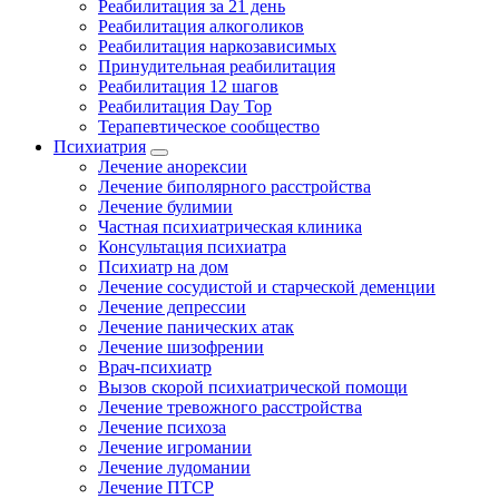
Реабилитация за 21 день
Реабилитация алкоголиков
Реабилитация наркозависимых
Принудительная реабилитация
Реабилитация 12 шагов
Реабилитация Day Top
Терапевтическое сообщество
Психиатрия
Лечение анорексии
Лечение биполярного расстройства
Лечение булимии
Частная психиатрическая клиника
Консультация психиатра
Психиатр на дом
Лечение сосудистой и старческой деменции
Лечение депрессии
Лечение панических атак
Лечение шизофрении
Врач-психиатр
Вызов скорой психиатрической помощи
Лечение тревожного расстройства
Лечение психоза
Лечение игромании
Лечение лудомании
Лечение ПТСР