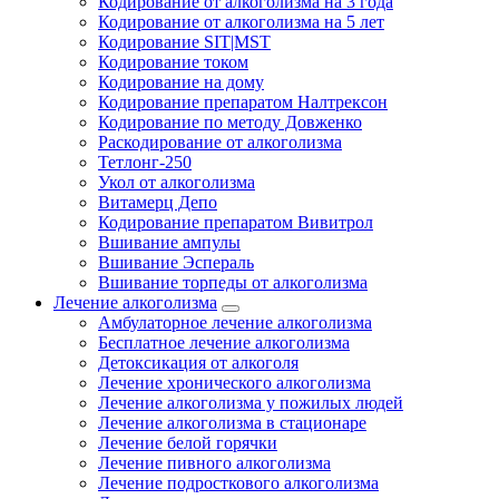
Кодирование от алкоголизма на 3 года
Кодирование от алкоголизма на 5 лет
Кодирование SIT|MST
Кодирование током
Кодирование на дому
Кодирование препаратом Налтрексон
Кодирование по методу Довженко
Раскодирование от алкоголизма
Тетлонг-250
Укол от алкоголизма
Витамерц Депо
Кодирование препаратом Вивитрол
Вшивание ампулы
Вшивание Эспераль
Вшивание торпеды от алкоголизма
Лечение алкоголизма
Амбулаторное лечение алкоголизма
Бесплатное лечение алкоголизма
Детоксикация от алкоголя
Лечение хронического алкоголизма
Лечение алкоголизма у пожилых людей
Лечение алкоголизма в стационаре
Лечение белой горячки
Лечение пивного алкоголизма
Лечение подросткового алкоголизма