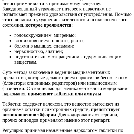
невосприимчивости к принимаемому веществу.
Закодированный утрачивает интерес к наркотику, не
испытывает прежнего удовольствия от употребления. Помимо
этого возможно ухудшение физического и психологического
состояния,
которое проявляется
:
головокружением, мигренью;
возникновением тошноты, рвоты;
болями в мышцах, спазмами;
нервозностью, апатией;
подсознательным отвращением к одурманивающим
веществам.
Суть метода заключена в ведении медикаментозных
препаратов, которые делают прием наркотиков бесполезным
(блокаторы опиоидных рецепторов) или невыносимым
физически. С этой целью для медикаментозного кодирования
наркоманов
применяют таблетки или ампулы
.
Таблетки содержат налоксон, это вещество вытесняет из
организма остатки психотропных средств,
препятствует
возникновению эйфории
. Для кодирования от героина,
прочих опиоидов применяют именно этот препарат.
Регулярно принимая назначенные наркологом таблетки по