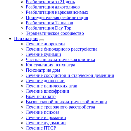
Реабилитация за 21 день
Реабилитация алкоголиков
Реабилитация наркозависимых
Принудительная реабилитация
Реабилитация 12 шагов
Реабилитация Day Top
Терапевтическое сообщество
Психиатрия
Лечение анорексии
Лечение биполярного расстройства
Лечение булимии
Частная психиатрическая клиника
Консультация психиатра
Психиатр на дом
Лечение сосудистой и старческой деменции
Лечение депрессии
Лечение панических атак
Лечение шизофрении
Врач-психиатр
Вызов скорой психиатрической помощи
Лечение тревожного расстройства
Лечение психоза
Лечение игромании
Лечение лудомании
Лечение ПТСР