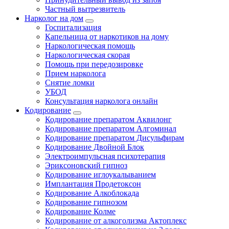
Частный вытрезвитель
Нарколог на дом
Госпитализация
Капельница от наркотиков на дому
Наркологическая помощь
Наркологическая скорая
Помощь при передозировке
Прием нарколога
Снятие ломки
УБОД
Консультация нарколога онлайн
Кодирование
Кодирование препаратом Аквилонг
Кодирование препаратом Алгоминал
Кодирование препаратом Дисульфирам
Кодирование Двойной Блок
Электроимпульсная психотерапия
Эриксоновский гипноз
Кодирование иглоукалыванием
Имплантация Продетоксон
Кодирование Алкоблокада
Кодирование гипнозом
Кодирование Колме
Кодирование от алкоголизма Актоплекс