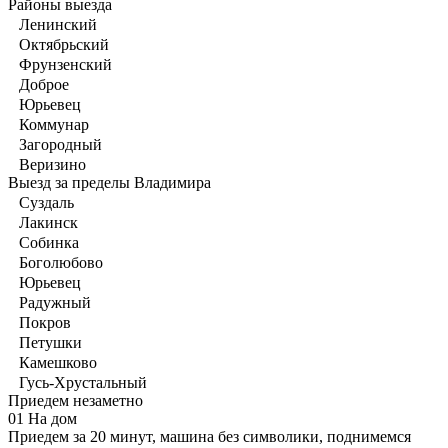
Районы выезда
Ленинский
Октябрьский
Фрунзенский
Доброе
Юрьевец
Коммунар
Загородный
Веризино
Выезд за пределы Владимира
Суздаль
Лакинск
Собинка
Боголюбово
Юрьевец
Радужный
Покров
Петушки
Камешково
Гусь-Хрустальный
Приедем незаметно
01
На дом
Приедем за 20 минут, машина без символики, поднимемся