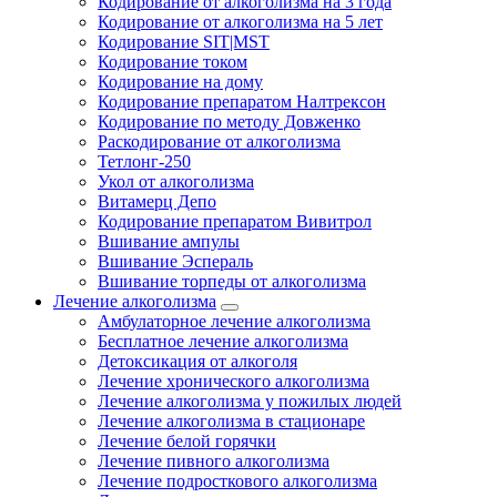
Кодирование от алкоголизма на 3 года
Кодирование от алкоголизма на 5 лет
Кодирование SIT|MST
Кодирование током
Кодирование на дому
Кодирование препаратом Налтрексон
Кодирование по методу Довженко
Раскодирование от алкоголизма
Тетлонг-250
Укол от алкоголизма
Витамерц Депо
Кодирование препаратом Вивитрол
Вшивание ампулы
Вшивание Эспераль
Вшивание торпеды от алкоголизма
Лечение алкоголизма
Амбулаторное лечение алкоголизма
Бесплатное лечение алкоголизма
Детоксикация от алкоголя
Лечение хронического алкоголизма
Лечение алкоголизма у пожилых людей
Лечение алкоголизма в стационаре
Лечение белой горячки
Лечение пивного алкоголизма
Лечение подросткового алкоголизма