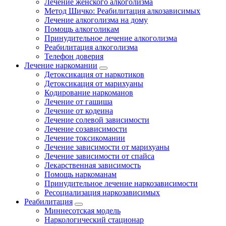
Лечение женского алкоголизма
Метод Шичко: Реабилитация алкозависимых
Лечение алкоголизма на дому
Помощь алкоголикам
Принудительное лечение алкоголизма
Реабилитация алкоголизма
Телефон доверия
Лечение наркомании
Детоксикация от наркотиков
Детоксикация от марихуаны
Кодирование наркоманов
Лечение от гашиша
Лечение от кодеина
Лечение солевой зависимости
Лечение созависимости
Лечение токсикомании
Лечение зависимости от марихуаны
Лечение зависимости от спайса
Лекарственная зависимость
Помощь наркоманам
Принудительное лечение наркозависимости
Ресоциализация наркозависимых
Реабилитация
Миннесотская модель
Наркологический стационар