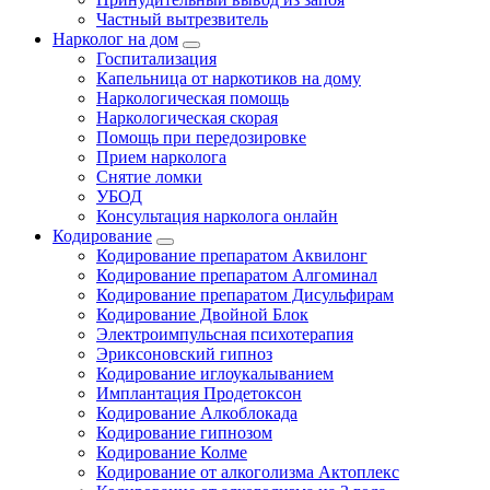
Частный вытрезвитель
Нарколог на дом
Госпитализация
Капельница от наркотиков на дому
Наркологическая помощь
Наркологическая скорая
Помощь при передозировке
Прием нарколога
Снятие ломки
УБОД
Консультация нарколога онлайн
Кодирование
Кодирование препаратом Аквилонг
Кодирование препаратом Алгоминал
Кодирование препаратом Дисульфирам
Кодирование Двойной Блок
Электроимпульсная психотерапия
Эриксоновский гипноз
Кодирование иглоукалыванием
Имплантация Продетоксон
Кодирование Алкоблокада
Кодирование гипнозом
Кодирование Колме
Кодирование от алкоголизма Актоплекс