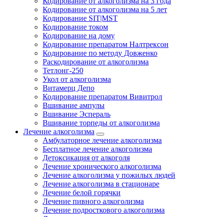
Кодирование от алкоголизма на 3 года
Кодирование от алкоголизма на 5 лет
Кодирование SIT|MST
Кодирование током
Кодирование на дому
Кодирование препаратом Налтрексон
Кодирование по методу Довженко
Раскодирование от алкоголизма
Тетлонг-250
Укол от алкоголизма
Витамерц Депо
Кодирование препаратом Вивитрол
Вшивание ампулы
Вшивание Эспераль
Вшивание торпеды от алкоголизма
Лечение алкоголизма
Амбулаторное лечение алкоголизма
Бесплатное лечение алкоголизма
Детоксикация от алкоголя
Лечение хронического алкоголизма
Лечение алкоголизма у пожилых людей
Лечение алкоголизма в стационаре
Лечение белой горячки
Лечение пивного алкоголизма
Лечение подросткового алкоголизма