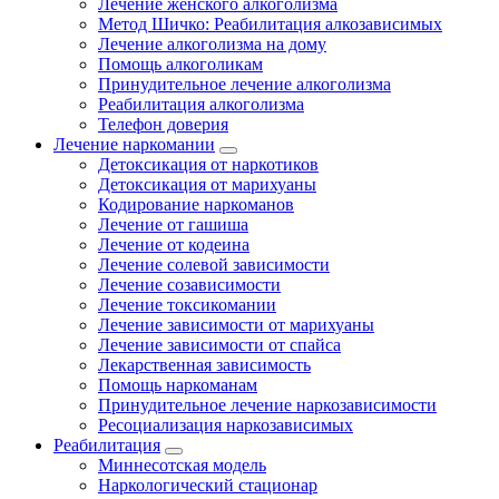
Лечение женского алкоголизма
Метод Шичко: Реабилитация алкозависимых
Лечение алкоголизма на дому
Помощь алкоголикам
Принудительное лечение алкоголизма
Реабилитация алкоголизма
Телефон доверия
Лечение наркомании
Детоксикация от наркотиков
Детоксикация от марихуаны
Кодирование наркоманов
Лечение от гашиша
Лечение от кодеина
Лечение солевой зависимости
Лечение созависимости
Лечение токсикомании
Лечение зависимости от марихуаны
Лечение зависимости от спайса
Лекарственная зависимость
Помощь наркоманам
Принудительное лечение наркозависимости
Ресоциализация наркозависимых
Реабилитация
Миннесотская модель
Наркологический стационар