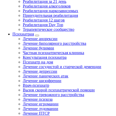
Реабилитация за 21 день
Реабилитация алкоголиков
Реабилитация наркозависимых
Принудительная реабилитация
Реабилитация 12 шагов
Реабилитация Day Top
Терапевтическое сообщество
Психиатрия
Лечение анорексии
Лечение биполярного расстройства
Лечение булимии
Частная психиатрическая клиника
Консультация психиатра
Психиатр на дом
Лечение сосудистой и старческой деменции
Лечение депрессии
Лечение панических атак
Лечение шизофрении
Врач-психиатр
Вызов скорой психиатрической помощи
Лечение тревожного расстройства
Лечение психоза
Лечение игромании
Лечение лудомании
Лечение ПТСР