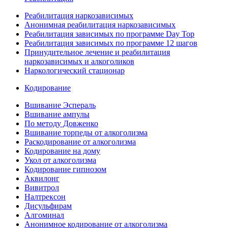
Реабилитация наркозависимых
Анонимная реабилитация наркозависимых
Реабилитация зависимых по программе Day Top
Реабилитация зависимых по программе 12 шагов
Принудительное лечение и реабилитация
наркозависимых и алкоголиков
Наркологический стационар
Кодирование
Вшивание Эспераль
Вшивание ампулы
По методу Довженко
Вшивание торпеды от алкоголизма
Раскодирование от алкоголизма
Кодирование на дому
Укол от алкоголизма
Кодирование гипнозом
Аквилонг
Вивитрол
Налтрексон
Дисульфирам
Алгоминал
Анонимное кодирование от алкоголизма