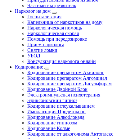
Частный вытрезвитель
Нарколог на дом
Госпитализация
Капельница от наркотиков на дому
Наркологическая помощь
Наркологическая скорая
Помощь при передозировке
Прием нарколога
Снятие ломки
УБОД
Консультация нарколога онлайн
Кодирование
Кодирование препаратом Аквилонг
Кодирование препаратом Алгоминал
Кодирование препаратом Дисульфирам
Кодирование Двойной Блок
Электроимпульсная психотерапия
Эриксоновский гипноз
Кодирование иглоукалыванием
Имплантация Продетоксон
Кодирование Алкоблокада
Кодирование гипнозом
Кодирование Колме
Кодирование от алкоголизма Актоплекс