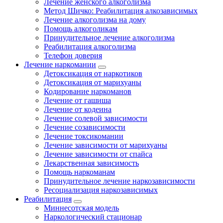
Лечение женского алкоголизма
Метод Шичко: Реабилитация алкозависимых
Лечение алкоголизма на дому
Помощь алкоголикам
Принудительное лечение алкоголизма
Реабилитация алкоголизма
Телефон доверия
Лечение наркомании
Детоксикация от наркотиков
Детоксикация от марихуаны
Кодирование наркоманов
Лечение от гашиша
Лечение от кодеина
Лечение солевой зависимости
Лечение созависимости
Лечение токсикомании
Лечение зависимости от марихуаны
Лечение зависимости от спайса
Лекарственная зависимость
Помощь наркоманам
Принудительное лечение наркозависимости
Ресоциализация наркозависимых
Реабилитация
Миннесотская модель
Наркологический стационар