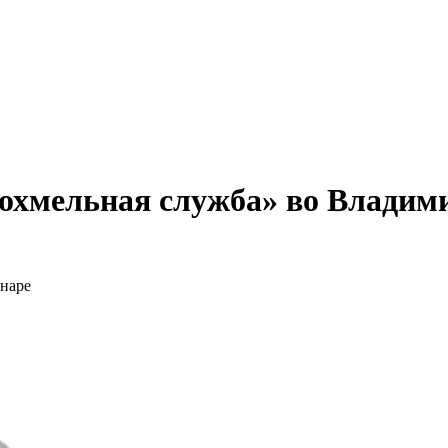
охмельная служба» во Владим
онаре