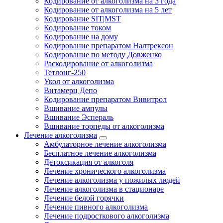
Кодирование от алкоголизма на 3 года
Кодирование от алкоголизма на 5 лет
Кодирование SIT|MST
Кодирование током
Кодирование на дому
Кодирование препаратом Налтрексон
Кодирование по методу Довженко
Раскодирование от алкоголизма
Тетлонг-250
Укол от алкоголизма
Витамерц Депо
Кодирование препаратом Вивитрол
Вшивание ампулы
Вшивание Эспераль
Вшивание торпеды от алкоголизма
Лечение алкоголизма
Амбулаторное лечение алкоголизма
Бесплатное лечение алкоголизма
Детоксикация от алкоголя
Лечение хронического алкоголизма
Лечение алкоголизма у пожилых людей
Лечение алкоголизма в стационаре
Лечение белой горячки
Лечение пивного алкоголизма
Лечение подросткового алкоголизма