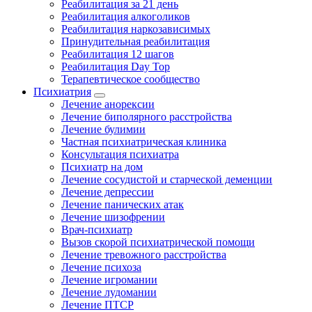
Реабилитация за 21 день
Реабилитация алкоголиков
Реабилитация наркозависимых
Принудительная реабилитация
Реабилитация 12 шагов
Реабилитация Day Top
Терапевтическое сообщество
Психиатрия
Лечение анорексии
Лечение биполярного расстройства
Лечение булимии
Частная психиатрическая клиника
Консультация психиатра
Психиатр на дом
Лечение сосудистой и старческой деменции
Лечение депрессии
Лечение панических атак
Лечение шизофрении
Врач-психиатр
Вызов скорой психиатрической помощи
Лечение тревожного расстройства
Лечение психоза
Лечение игромании
Лечение лудомании
Лечение ПТСР