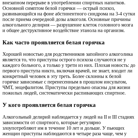
внезапном перерыве в употреблении спиртных напитков.
Основной симптом белой горячки — острый психоз,
развивающийся на фоне абстинентного синдрома на 3-4 сутки
после приема очередной дозы алкоголя. Основные причины
алкогольного делирия — разрушение клеток головного мозга
и общее деструктивное воздействие этанола на организм.
Как часто проявляется белая горячка
Хорошей новостью для родственников запойного алкоголика
является то, что приступы острого психоза случаются не у
каждого больного, а только у трети из них. Плохая новость: до
первого приступа никто, включая врачей, не знает, входит ли
конкретный человек в эту треть. Более склонны к белой
горячке зависимые с перенесенным в прошлом инсультом,
ЧМТ, энцефалитом. Приступы предельно опасны для жизни
пожилых людей, систематически распивающих спиртное.
У кого проявляется белая горячка
Алкогольный делирий наблюдается у людей на II и III стадиях
зависимости от спиртного, которые регулярно
злоупотребляют им в течение 10 лет и дольше. У пьющих
женщин приступы наблюдаются в четыре раза чаще, чем у