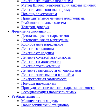
Лечение женского алкоголизма
Метод Шичко: Реабилитация алкозависимых
Лечение алкоголизма на дому
Помощь алкоголикам
Принудительное лечение алкоголизма
Реабилитация алкоголизма
Телефон доверия
Лечение наркомании
Детоксикация от наркотиков
Детоксикация от марихуаны
Кодирование наркоманов
Лечение от гашиша
Лечение от кодеина
Лечение солевой зависимости
Лечение созависимости
Лечение токсикомании
Лечение зависимости от марихуаны
Лечение зависимости от спайса
Лекарственная зависимость
Помощь наркоманам
Принудительное лечение наркозависимости
Ресоциализация наркозависимых
Реабилитация
Миннесотская модель
Наркологический стационар