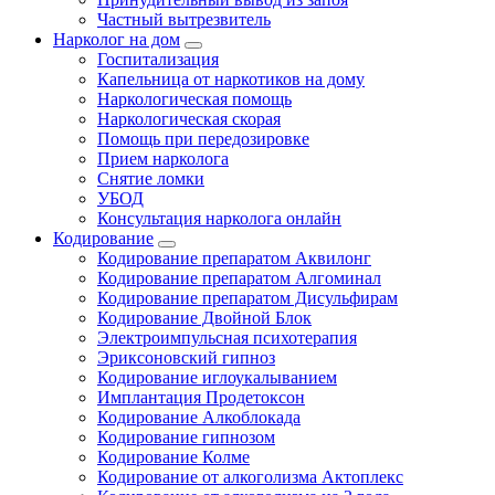
Частный вытрезвитель
Нарколог на дом
Госпитализация
Капельница от наркотиков на дому
Наркологическая помощь
Наркологическая скорая
Помощь при передозировке
Прием нарколога
Снятие ломки
УБОД
Консультация нарколога онлайн
Кодирование
Кодирование препаратом Аквилонг
Кодирование препаратом Алгоминал
Кодирование препаратом Дисульфирам
Кодирование Двойной Блок
Электроимпульсная психотерапия
Эриксоновский гипноз
Кодирование иглоукалыванием
Имплантация Продетоксон
Кодирование Алкоблокада
Кодирование гипнозом
Кодирование Колме
Кодирование от алкоголизма Актоплекс