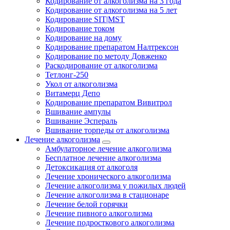
Кодирование от алкоголизма на 3 года
Кодирование от алкоголизма на 5 лет
Кодирование SIT|MST
Кодирование током
Кодирование на дому
Кодирование препаратом Налтрексон
Кодирование по методу Довженко
Раскодирование от алкоголизма
Тетлонг-250
Укол от алкоголизма
Витамерц Депо
Кодирование препаратом Вивитрол
Вшивание ампулы
Вшивание Эспераль
Вшивание торпеды от алкоголизма
Лечение алкоголизма
Амбулаторное лечение алкоголизма
Бесплатное лечение алкоголизма
Детоксикация от алкоголя
Лечение хронического алкоголизма
Лечение алкоголизма у пожилых людей
Лечение алкоголизма в стационаре
Лечение белой горячки
Лечение пивного алкоголизма
Лечение подросткового алкоголизма