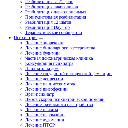
Реабилитация за 21 день
Реабилитация алкоголиков
Реабилитация наркозависимых
Принудительная реабилитация
Реабилитация 12 шагов
Реабилитация Day Top
Терапевтическое сообщество
Психиатрия
Лечение анорексии
Лечение биполярного расстройства
Лечение булимии
Частная психиатрическая клиника
Консультация психиатра
Психиатр на дом
Лечение сосудистой и старческой деменции
Лечение депрессии
Лечение панических атак
Лечение шизофрении
Врач-психиатр
Вызов скорой психиатрической помощи
Лечение тревожного расстройства
Лечение психоза
Лечение игромании
Лечение лудомании
Лечение ПТСР