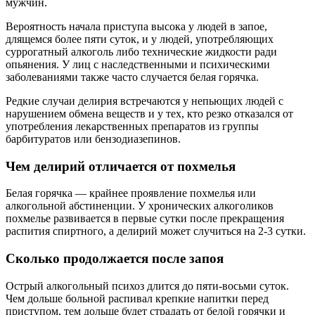
мужчин.
Вероятность начала приступа высока у людей в запое,
длящемся более пяти суток, и у людей, употребляющих
суррогатный алкоголь либо технические жидкости ради
опьянения. У лиц с наследственными и психическими
заболеваниями также часто случается белая горячка.
Редкие случаи делирия встречаются у непьющих людей с
нарушением обмена веществ и у тех, кто резко отказался от
употребления лекарственных препаратов из группы
барбитуратов или бензодиазепинов.
Чем делирий отличается от похмелья
Белая горячка — крайнее проявление похмелья или
алкогольной абстиненции. У хронических алкоголиков
похмелье развивается в первые сутки после прекращения
распития спиртного, а делирий может случиться на 2-3 сутки.
Сколько продолжается после запоя
Острый алкогольный психоз длится до пяти-восьми суток.
Чем дольше больной распивал крепкие напитки перед
приступом, тем дольше будет страдать от белой горячки и