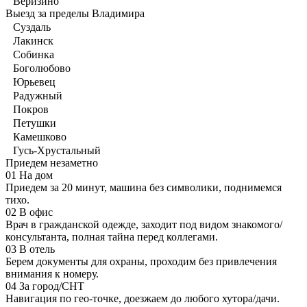
Веризино
Выезд за пределы Владимира
Суздаль
Лакинск
Собинка
Боголюбово
Юрьевец
Радужный
Покров
Петушки
Камешково
Гусь-Хрустальный
Приедем незаметно
01
На дом
Приедем за 20 минут, машина без символики, поднимемся
тихо.
02
В офис
Врач в гражданской одежде, заходит под видом знакомого/
консультанта, полная тайна перед коллегами.
03
В отель
Берем документы для охраны, проходим без привлечения
внимания к номеру.
04
За город/СНТ
Навигация по гео-точке, доезжаем до любого хутора/дачи.