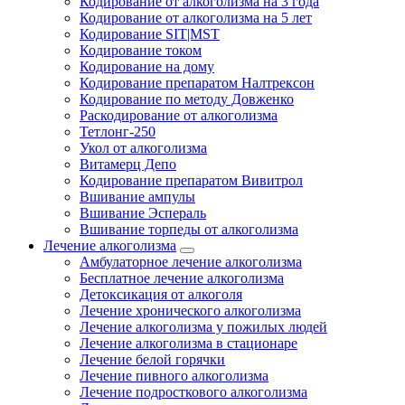
Кодирование от алкоголизма на 3 года
Кодирование от алкоголизма на 5 лет
Кодирование SIT|MST
Кодирование током
Кодирование на дому
Кодирование препаратом Налтрексон
Кодирование по методу Довженко
Раскодирование от алкоголизма
Тетлонг-250
Укол от алкоголизма
Витамерц Депо
Кодирование препаратом Вивитрол
Вшивание ампулы
Вшивание Эспераль
Вшивание торпеды от алкоголизма
Лечение алкоголизма
Амбулаторное лечение алкоголизма
Бесплатное лечение алкоголизма
Детоксикация от алкоголя
Лечение хронического алкоголизма
Лечение алкоголизма у пожилых людей
Лечение алкоголизма в стационаре
Лечение белой горячки
Лечение пивного алкоголизма
Лечение подросткового алкоголизма