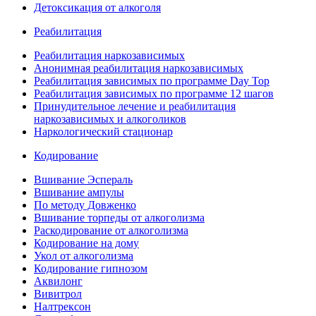
Детоксикация от алкоголя
Реабилитация
Реабилитация наркозависимых
Анонимная реабилитация наркозависимых
Реабилитация зависимых по программе Day Top
Реабилитация зависимых по программе 12 шагов
Принудительное лечение и реабилитация
наркозависимых и алкоголиков
Наркологический стационар
Кодирование
Вшивание Эспераль
Вшивание ампулы
По методу Довженко
Вшивание торпеды от алкоголизма
Раскодирование от алкоголизма
Кодирование на дому
Укол от алкоголизма
Кодирование гипнозом
Аквилонг
Вивитрол
Налтрексон