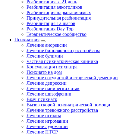
Реабилитация за 21 день
Реабилитация алкоголиков
Реабилитация наркозависимых
Принудительная реабилитация
Реабилитация 12 шагов
Реабилитация Day Top
Терапевтическое сообщество
Психиатрия
Лечение анорексии
Лечение биполярного расстройства
Лечение булимии
Частная психиатрическая клиника
Консультация психиатра
Психиатр на дом
Лечение сосудистой и старческой деменции
Лечение депрессии
Лечение панических атак
Лечение шизофрении
Врач-психиатр
Вызов скорой психиатрической помощи
Лечение тревожного расстройства
Лечение психоза
Лечение игромании
Лечение лудомании
Лечение ПТСР