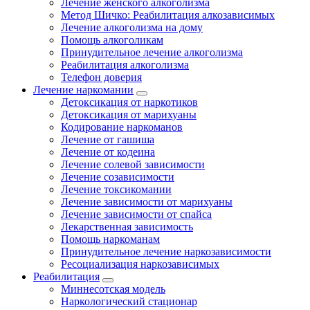
Лечение женского алкоголизма
Метод Шичко: Реабилитация алкозависимых
Лечение алкоголизма на дому
Помощь алкоголикам
Принудительное лечение алкоголизма
Реабилитация алкоголизма
Телефон доверия
Лечение наркомании
Детоксикация от наркотиков
Детоксикация от марихуаны
Кодирование наркоманов
Лечение от гашиша
Лечение от кодеина
Лечение солевой зависимости
Лечение созависимости
Лечение токсикомании
Лечение зависимости от марихуаны
Лечение зависимости от спайса
Лекарственная зависимость
Помощь наркоманам
Принудительное лечение наркозависимости
Ресоциализация наркозависимых
Реабилитация
Миннесотская модель
Наркологический стационар