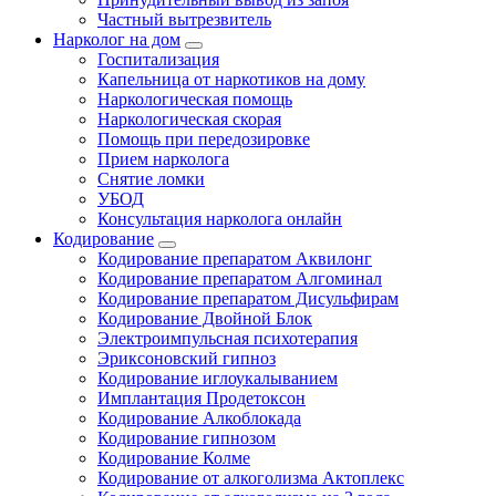
Частный вытрезвитель
Нарколог на дом
Госпитализация
Капельница от наркотиков на дому
Наркологическая помощь
Наркологическая скорая
Помощь при передозировке
Прием нарколога
Снятие ломки
УБОД
Консультация нарколога онлайн
Кодирование
Кодирование препаратом Аквилонг
Кодирование препаратом Алгоминал
Кодирование препаратом Дисульфирам
Кодирование Двойной Блок
Электроимпульсная психотерапия
Эриксоновский гипноз
Кодирование иглоукалыванием
Имплантация Продетоксон
Кодирование Алкоблокада
Кодирование гипнозом
Кодирование Колме
Кодирование от алкоголизма Актоплекс